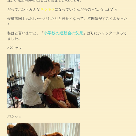
達が、喉から手が出るほど羨ましかったです。
だってホントみんな
キラキラ
になっていくんだもの～*:.｡☆..｡.(´∀`人
候補者同士もおしゃべりしたりと仲良くなって、雰囲気がすごくよかった
♪
小学校の運動会の父兄
私はと言いますと、「
」ばりにシャッターきって
ました。
パシャッ
パシャッ