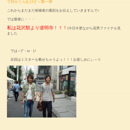
で目がくらむけど～第一弾
これからまだまだ候補者の素顔をお伝えしていきますんで♪
では最後に・・・
私は花沢類より道明寺！！！
(今日今更ながら花男ファイナル見
ました
では～(*・ω・)ﾉ
次回はミスターも載せちゃうよっ！！！お楽しみにぃ～☆