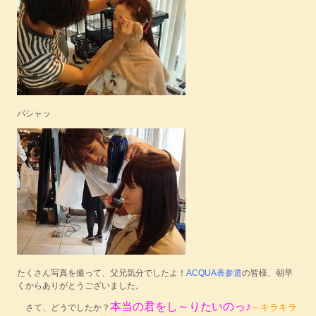
パシャッ
たくさん写真を撮って、父兄気分でしたよ！
ACQUA表参道
の皆様、朝早
くからありがとうございました。
本当の君をし～りたいのっ♪
～キラキラ
さて、どうでしたか？