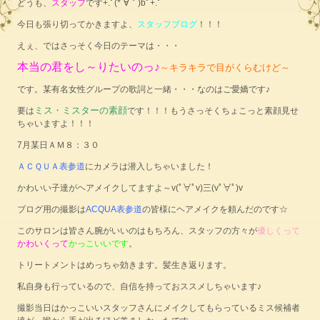
どうも、
スタッフ
です+.ﾟ(*´∀｀)bﾟ+.ﾟ
今日も張り切ってかきますよ、
スタッフブログ
！！！
えぇ、ではさっそく今日のテーマは・・・
本当の君をし～りたいのっ♪
～キラキラで目がくらむけど～
です。某有名女性グループの歌詞と一緒・・・なのはご愛嬌です♪
ミス・ミスターの素顔
要は
です！！！もうさっそくちょこっと素顔見せ
ちゃいますよ！！！
7月某日ＡＭ８：３０
ＡＣＱＵＡ表参道
にカメラは潜入しちゃいました！
かわいい子達がヘアメイクしてますよ～v(ﾟ∀ﾟv)三(vﾟ∀ﾟ)v
ブログ用の撮影は
ACQUA表参道
の皆様にヘアメイクを頼んだのです☆
このサロンは皆さん腕がいいのはもちろん、スタッフの方々が
優しくって
かわいくって
かっこいいです
。
トリートメントはめっちゃ効きます。髪生き返ります。
私自身も行っているので、自信を持っておススメしちゃいます♪
撮影当日はかっこいいスタッフさんにメイクしてもらっているミス候補者