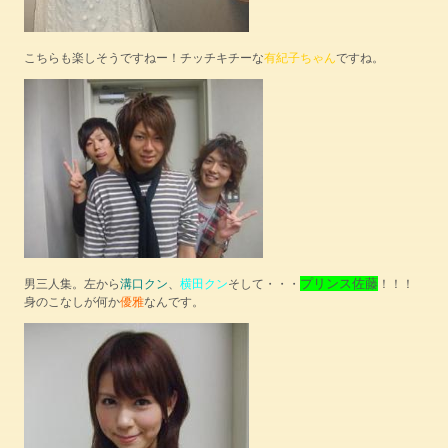
こちらも楽しそうですねー！チッチキチーな
有紀子ちゃん
ですね。
プリンス佐藤
男三人集。左から
溝口クン
、
横田クン
そして・・・
！！！
身のこなしが何か
優雅
なんです。