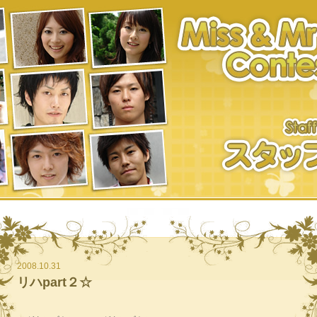
2008.10.31
リハpart２☆