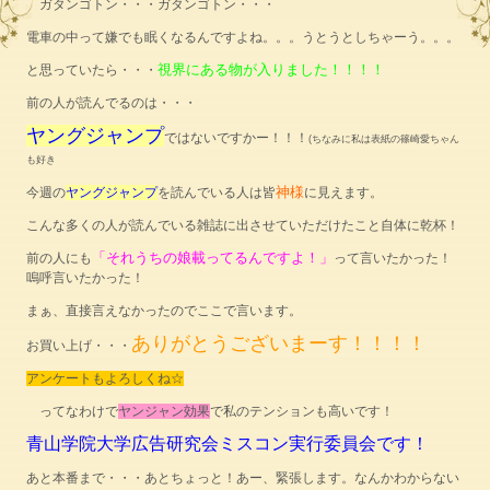
ガタンゴトン・・・ガタンゴトン・・・
電車の中って嫌でも眠くなるんですよね。。。うとうとしちゃーう。。。
視界にある物が入りました！！！！
と思っていたら・・・
前の人が読んでるのは・・・
ヤングジャンプ
ではないですかー！！！
(ちなみに私は表紙の篠崎愛ちゃん
も好き
神様
今週の
ヤングジャンプ
を読んでいる人は皆
に見えます。
こんな多くの人が読んでいる雑誌に出させていただけたこと自体に乾杯！
「それうちの娘載ってるんですよ！」
前の人にも
って言いたかった！
嗚呼言いたかった！
まぁ、直接言えなかったのでここで言います。
ありがとうございまーす！！！！
お買い上げ・・・
アンケートもよろしくね☆
ってなわけで
ヤンジャン効果
で私のテンションも高いです！
青山学院大学広告研究会ミスコン実行委員会です！
あと本番まで・・・あとちょっと！あー、緊張します。なんかわからない