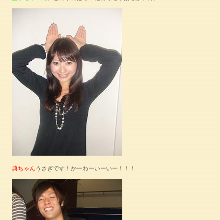
典ちゃん
うさぎです！かーわーいーいー！！！