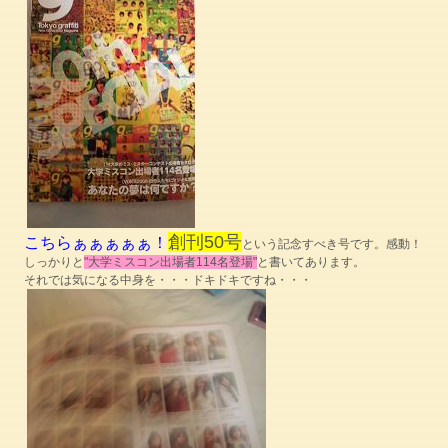
創刊50号
こちらぁぁぁぁぁ！
という記念すべき号です。感動！
しっかりと
"大学ミスコン出場者114名登場"
と書いてあります。
それでは気になる中身を・・・ドキドキですね・・・