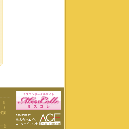
ミ
ト
ミ
桜美
ー首