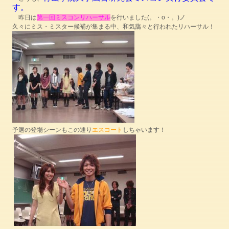
す。
昨日は
第一回ミスコンリハーサル
を行いました(。・o・。)ノ
久々にミス・ミスター候補が集まる中、和気藹々と行われたリハーサル！
予選の登場シーンもこの通り
エスコート
しちゃいます！