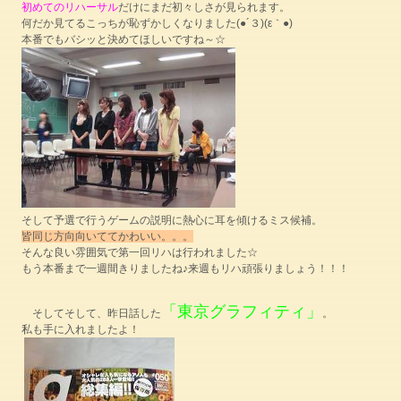
初めてのリハーサル
だけにまだ初々しさが見られます。
何だか見てるこっちが恥ずかしくなりました(●´３)(ε｀●)
本番でもバシッと決めてほしいですね～☆
そして予選で行うゲームの説明に熱心に耳を傾けるミス候補。
皆同じ方向向いててかわいい。。。
そんな良い雰囲気で第一回リハは行われました☆
もう本番まで一週間きりましたね♪来週もリハ頑張りましょう！！！
「東京グラフィティ」
そしてそして、昨日話した
。
私も手に入れましたよ！