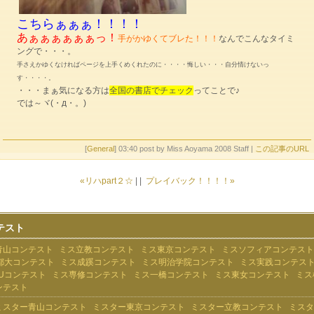
こちらぁぁぁ！！！！
あぁぁぁぁぁぁっ！
手がかゆくてブレた！！！
なんでこんなタイミ
ングで・・・。
手さえかゆくなければページを上手くめくれたのに・・・・悔しい・・・自分情けないっ
す・・・・。
・・・まぁ気になる方は
全国の書店でチェック
ってことで♪
では～ヾ(・д・。)
[
General
] 03:40 post by Miss Aoyama 2008 Staff |
この記事のURL
«リハpart２☆
| |
プレイバック！！！！»
テスト
青山コンテスト
ミス立教コンテスト
ミス東京コンテスト
ミスソフィアコンテスト
都大コンテスト
ミス成蹊コンテスト
ミス明治学院コンテスト
ミス実践コンテス
Uコンテスト
ミス専修コンテスト
ミス一橋コンテスト
ミス東女コンテスト
ミス
ンテスト
ミスター青山コンテスト
ミスター東京コンテスト
ミスター立教コンテスト
ミスタ