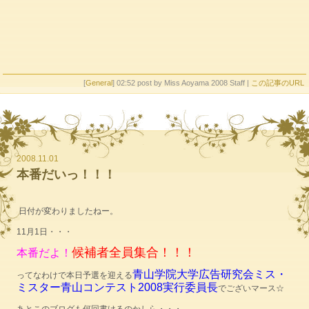
[
General
] 02:52 post by Miss Aoyama 2008 Staff |
この記事のURL
2008.11.01
本番だいっ！！！
日付が変わりましたねー。
11月1日・・・
候補者全員集合！！！
本番だよ！
青山学院大学広告研究会ミス・
ってなわけで本日予選を迎える
ミスター青山コンテスト2008実行委員長
でございマース☆