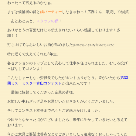
わったって言えるのかなぁ。
まずは候補者の皆と
鍋パーティー
しなきゃねっ！広務くん、家貸してね(笑
あとあとあと、
スタッフの皆
！
ありがとうの言葉だけじゃ伝えきれないくらい感謝しております！多
謝！！！
打ち上げではおいしいお酒が飲めました
(記憶があいまいな部分があるけど
特に近くで支えてくれた3年生。
各セクションのトップとして安心して仕事を任せられました。むしろ投げ
っぱなしでゴメンよ！
こんなしょーもない委員長でしたがホントありがとう。皆がいたから
第33
回ミス・ミスター青山コンテスト
が出来たんです！
最後に協賛してくださった企業の皆様。
お忙しい中わざわざ足をお運びいただきありがとうございました。
そしてコンテスト本番まで色々とご迷惑おかけしました。
今回至らなかった点がございましたら、来年に生かしていきたいと考えて
おります。
何かご意見ご要望改善点などがございましたら遠慮なくおっしゃってくだ