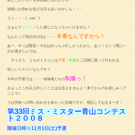
あとこのブログも何回書けるのかしら・・・
皆様にお別れを告げる日も近いのかしら・・・
うっ・・・(；ωq｀)
なぁんて
ジメジメ
した感じになっちゃいけません！
本番なんですから！
なんたって明日(今日)は・・・
あー、やっぱ緊張！今日はめっちゃ忙しかったから、あっ！という間に一
日が過ぎたんでね。
そうそう、うちのミスコンは
予選
・
本選
と二日間に渡って行われる
珍しいミスコンなんです☆
制服っ！
今年の予選では・・・候補者たちの
おぉっとこれ以上詳しいことはは言えませんよ！来てからのお楽しみって
ことで♪
では学校への問い合わせも多かった詳細ですが、明記しておきまーす！
第33回ミス・ミスター青山コンテス
ト２００８
開
催日時☆11月1日(土)予選