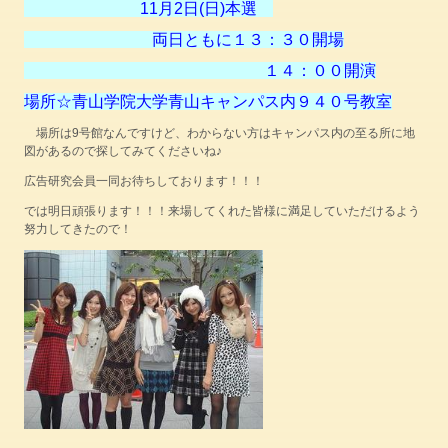
11月2日(日)本選
両日ともに１３：３０開場
１４：００開演
場所☆青山学院大学青山キャンパス内９４０号教室
場所は9号館なんですけど、わからない方はキャンパス内の至る所に地
図があるので探してみてくださいね♪
広告研究会員一同お待ちしております！！！
では明日頑張ります！！！来場してくれた皆様に満足していただけるよう
努力してきたので！