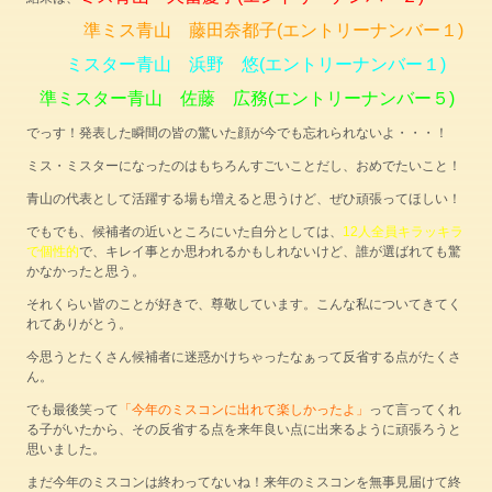
準ミス青山 藤田奈都子(エントリーナンバー１)
ミスター青山 浜野 悠(エントリーナンバー１)
準ミスター青山 佐藤 広務(エントリーナンバー５)
でっす！発表した瞬間の皆の驚いた顔が今でも忘れられないよ・・・！
ミス・ミスターになったのはもちろんすごいことだし、おめでたいこと！
青山の代表として活躍する場も増えると思うけど、ぜひ頑張ってほしい！
でもでも、候補者の近いところにいた自分としては、
12人全員キラッキラ
で個性的
で、キレイ事とか思われるかもしれないけど、誰が選ばれても驚
かなかったと思う。
それくらい皆のことが好きで、尊敬しています。こんな私についてきてく
れてありがとう。
今思うとたくさん候補者に迷惑かけちゃったなぁって反省する点がたくさ
ん。
でも最後笑って
「今年のミスコンに出れて楽しかったよ」
って言ってくれ
る子がいたから、その反省する点を来年良い点に出来るように頑張ろうと
思いました。
まだ今年のミスコンは終わってないね！来年のミスコンを無事見届けて終