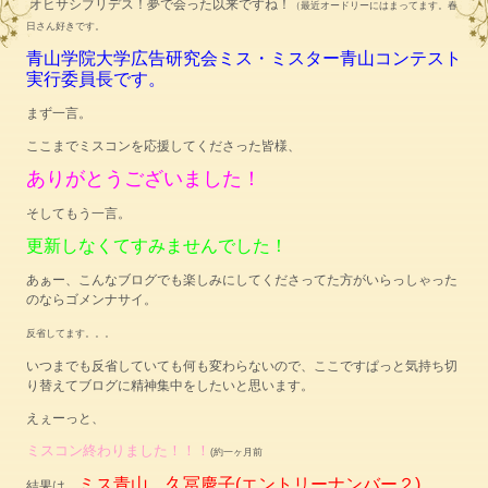
オヒサシブリデス！夢で会った以来ですね！
（最近オードリーにはまってます。春
日さん好きです。
青山学院大学広告研究会ミス・ミスター青山コンテスト
実行委員長です。
まず一言。
ここまでミスコンを応援してくださった皆様、
ありがとうございました！
そしてもう一言。
更新しなくてすみませんでした！
あぁー、こんなブログでも楽しみにしてくださってた方がいらっしゃった
のならゴメンナサイ。
反省してます。。。
いつまでも反省していても何も変わらないので、ここですぱっと気持ち切
り替えてブログに精神集中をしたいと思います。
えぇーっと、
ミスコン終わりました！！！
(約一ヶ月前
ミス青山 久冨慶子(エントリーナンバー２)
結果は、