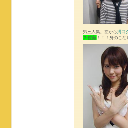
男三人集。左から
溝口
ス佐藤
！！！身のこな