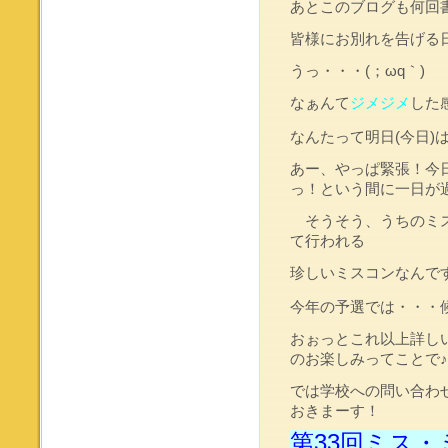
あとこのブログも何回
皆様にお別れを告げる
うっ・・・(；ωq｀)
なぁんて
ジメジメ
した
なんたって明日(今日)
あー、やっぱ緊張！今
っ！という間に一日が
そうそう、うちのミ
て行われる
珍しいミスコンなんで
今年の予選では・・・
おぉっとこれ以上詳し
のお楽しみってことで♪
では学校への問い合わ
おきまーす！
第33回ミス