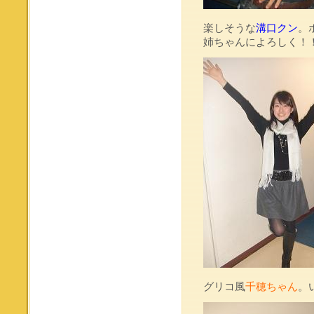
楽しそうな
溝口クン
。
姉ちゃんによろしく！
グリコ風
千穂ちゃん
。