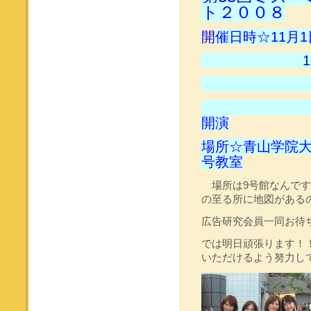
ト２００８
開
催日時☆11月1
11月2日
両日とも
１
開演
場所☆青山学院
号教室
場所は9号館なんです
の至る所に地図がある
広告研究会員一同
では明日頑張ります！
いただけるよう努力し