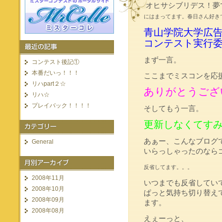
オヒサシブリデス！夢
にはまってます。春日さん好き
青山学院大学広
コンテスト実行
まず一言。
コンテスト後記①
本番だいっ！！！
ここまでミスコンを応
リハpart２☆
ありがとうござ
リハ☆
プレイバック！！！！
そしてもう一言。
更新しなくてす
あぁー、こんなブログ
General
いらっしゃったのなら
反省してます。。。
2008年11月
いつまでも反省してい
2008年10月
ぱっと気持ち切り替え
2008年09月
ます。
2008年08月
えぇーっと、