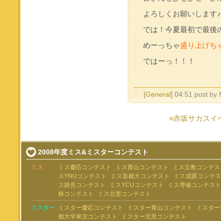
よろしくお願いします♪
では！今夏最初で最後
めーっちゃ
盛り上げち
ではーっ！！！
[
General
] 04:51 post by
«赤坂サカスイ
2008年度ミス&ミスターコンテスト
ミス
ミス慶応コンテスト
ミス青山コンテスト
ミス立教コンテス
スYNUコンテスト
ミス首都大コンテスト
ミス成蹊コンテス
ス跡見コンテスト
ミスYCUコンテスト
ミス専修コンテスト
林コンテスト
ミス北里コンテスト
ミスター
ミスター慶応コンテスト
ミスター青山コンテスト
ミスター
都大学東京コンテスト
ミスター北里コンテスト