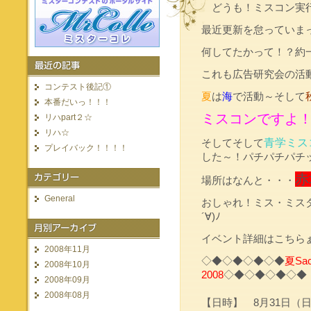
どうも！ミスコン実
最近更新を怠っていま
何してたかって！？約
これも広告研究会の活
コンテスト後記①
夏
は
海
で活動～そして
本番だいっ！！！
ミスコンですよ
リハpart２☆
リハ☆
青学ミス
そしてそして
プレイバック！！！！
した～！パチパチパチ
赤
場所はなんと・・・
General
おしゃれ！ミス・ミスター
´∀)ﾉ
イベント詳細はこちら
2008年11月
◇◆◇◆◇◆◇◆
夏Saca
2008年10月
2008
◇◆◇◆◇◆◇◆
2008年09月
2008年08月
【日時】 8月31日（日）