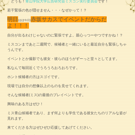
どうも！
青山学院大学広告研究会ミスコン実行委員会
です！
若干緊張の色が隠せません・・・なぜかって！？
明日
赤坂サカスでイベントだからだ
(ほぼ今日)
よ！！！
自分が出るわけじゃないのに緊張ですよ。親心っつーやつですかね！？
ミスコンまであと二週間で、候補者と一緒にいると最近自分も緊張しちゃ
うんです。
イベントとか撮影でも彼女・彼らのほうがずーっと堂々としてます。
私なんて毎回近くでうろうろおろおろです。
ホント候補者の方はスゴイです。
現場では自分の想像以上のものを見せてくれます。
そんな候補者(ミス)の最後のプレイベントです。
興味のある方はぜひ！
ミス青山候補者であり、まず何よりも学生である彼女たちのリアルな姿が
見れます。
来てくださる方はぜひぜひ応援してあげてください。