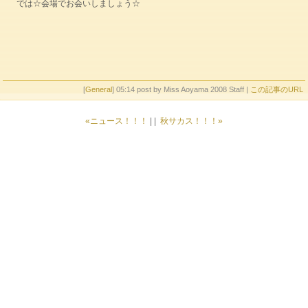
では☆会場でお会いしましょう☆
[
General
] 05:14 post by Miss Aoyama 2008 Staff |
この記事のURL
«ニュース！！！
| |
秋サカス！！！»