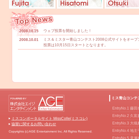
ウェブ投票を開始しました！
2008.10.15
ミス＆ミスター青山コンテスト2008公式サイトをオープ
2008.10.01
投票は10月15日スタートとなります。
ミス青山コンテ
EntryNo.1 藤
EntryNo.2 久
ミスコンポータルサイト MissColle(ミスコレ)
EntryNo.3 大
協賛に関するお問い合わせ
EntryNo.4 地
Copyrights (c) AGE Entertainment Inc. All Rights Reserved.
EntryNo.5 見